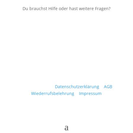
Du brauchst Hilfe oder hast weitere Fragen?
Hilfe erhalten
Cardrent © 2025 |
Datenschutzerklärung
|
AGB
|
Wiederrufsbelehrung
|
Impressum
Cookie-Einstellungen: