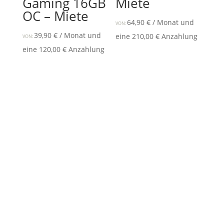
Gaming 16GB
Miete
OC – Miete
64,90
€
/ Monat und
VON:
39,90
€
/ Monat und
eine
210,00
€
Anzahlung
VON:
eine
120,00
€
Anzahlung
Bei CARDRENT verstehen wir die Leidenschaft und
Bedürfnisse von Gamern. Unser Ziel ist es, dir das
bestmögliche Gaming-Erlebnis zu bieten, ohne dass
du eine teure Grafikkarte kaufen musst.