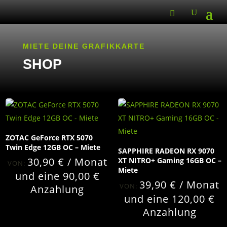
MIETE DEINE GRAFIKKARTE
SHOP
ZOTAC GeForce RTX 5070
Twin Edge 12GB OC – Miete
SAPPHIRE RADEON RX 9070
30,90
€
/ Monat
XT NITRO+ Gaming 16GB OC –
VON:
Miete
und eine
90,00
€
39,90
€
/ Monat
VON:
Anzahlung
und eine
120,00
€
Anzahlung