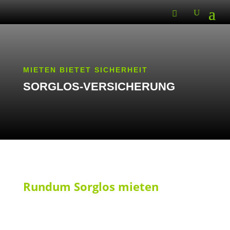
MIETEN BIETET SICHERHEIT
SORGLOS-VERSICHERUNG
Rundum Sorglos mieten
Unfall passiert?
Wir kümmern uns darum! Unsere
Versicherung schützt dein Mietgerät vor Schäden
und sorgt für schnellen Ersatz. Du musst nur eine