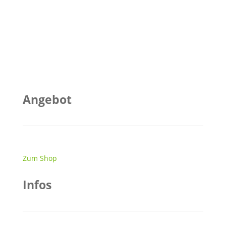
Bei CARDRENT verstehen wir die Leidenschaft und
Bedürfnisse von Gamern. Unser Ziel ist es, dir das
bestmögliche Gaming-Erlebnis zu bieten, ohne dass
du eine teure Grafikkarte kaufen musst.
Angebot
Zum Shop
Infos