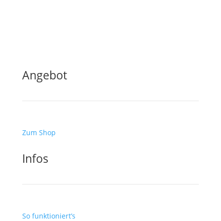
Bei CARDRENT verstehen wir die Leidenschaft und
Bedürfnisse von Gamern. Unser Ziel ist es, dir das
bestmögliche Gaming-Erlebnis zu bieten, ohne dass
du eine teure Grafikkarte kaufen musst.
Angebot
Zum Shop
Infos
So funktioniert’s