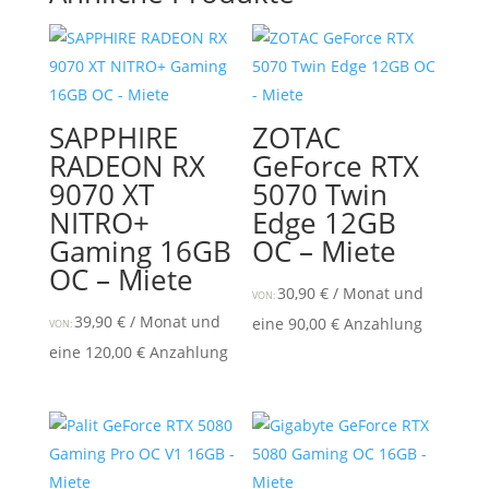
SAPPHIRE
ZOTAC
RADEON RX
GeForce RTX
9070 XT
5070 Twin
NITRO+
Edge 12GB
Gaming 16GB
OC – Miete
OC – Miete
30,90
€
/ Monat und
VON:
39,90
€
/ Monat und
eine
90,00
€
Anzahlung
VON:
eine
120,00
€
Anzahlung