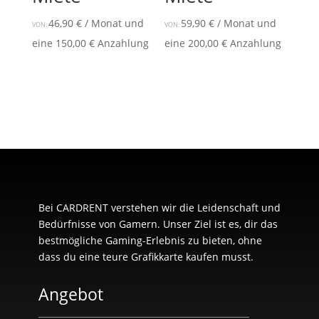
46,90
€
/ Monat und
59,90
€
/ Monat und
VON:
VON:
eine
150,00
€
Anzahlung
eine
200,00
€
Anzahlung
Bei CARDRENT verstehen wir die Leidenschaft und
Bedürfnisse von Gamern. Unser Ziel ist es, dir das
bestmögliche Gaming-Erlebnis zu bieten, ohne
dass du eine teure Grafikkarte kaufen musst.
Angebot