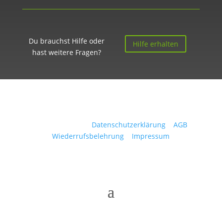
Du brauchst Hilfe oder
Hilfe erhalten
hast weitere Fragen?
Cardrent © 2025 |
Datenschutzerklärung
|
AGB
|
Wiederrufsbelehrung
|
Impressum
Cookie-Einstellungen: