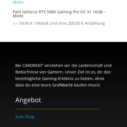
Palit GeForce RTX 5080 Gaming Pro OC V1 16GB –
Miete
59,90
€
/ Monat und eine
200,00
€
Anzahlung
VON:
Bei CARDRENT verstehen wir die Leidenschaft und
Bedürfnisse von Gamern. Unser Ziel ist es, dir das
bestmögliche Gaming-Erlebnis zu bieten, ohne
dass du eine teure Grafikkarte kaufen musst.
Angebot
Zum Shop