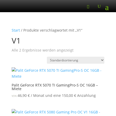
Start
/ Produkte verschlagwortet mit „V1“
V1
Alle 2 Ergebnisse werden angezeigt
Palit GeForce RTX 5070 TI GamingPro-S OC 16GB –
Miete
46,90
€
/ Monat und eine
150,00
€
Anzahlung
VON: