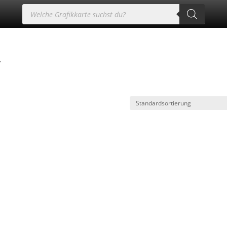
Products
search
“