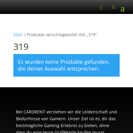
Start
/ Produkte verschlagwortet mit „319“
319
Es wurden keine Produkte gefunden,
die deiner Auswahl entsprechen.
Bei CARDRENT verstehen wir die Leidenschaft und
Bedürfnisse von Gamern. Unser Ziel ist es, dir das
bestmögliche Gaming-Erlebnis zu bieten, ohne
dass du eine teure Grafikkarte kaufen musst.