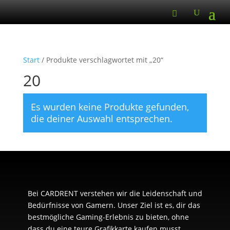
Start
/ Produkte verschlagwortet mit „20“
20
Es wurden keine Produkte gefunden,
die deiner Auswahl entsprechen.
Bei CARDRENT verstehen wir die Leidenschaft und
Bedürfnisse von Gamern. Unser Ziel ist es, dir das
bestmögliche Gaming-Erlebnis zu bieten, ohne
dass du eine teure Grafikkarte kaufen musst.