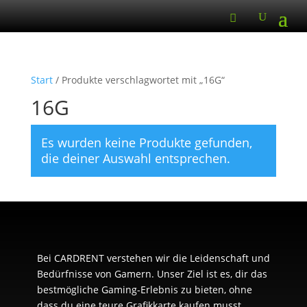
Start
/ Produkte verschlagwortet mit „16G“
16G
Es wurden keine Produkte gefunden,
die deiner Auswahl entsprechen.
Bei CARDRENT verstehen wir die Leidenschaft und
Bedürfnisse von Gamern. Unser Ziel ist es, dir das
bestmögliche Gaming-Erlebnis zu bieten, ohne
dass du eine teure Grafikkarte kaufen musst.