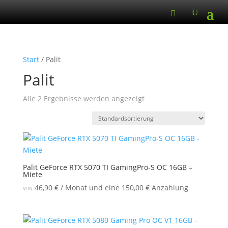
Start
/ Palit
Palit
Alle 2 Ergebnisse werden angezeigt
Palit GeForce RTX 5070 TI GamingPro-S OC 16GB –
Miete
46,90
€
/ Monat und eine
150,00
€
Anzahlung
VON: