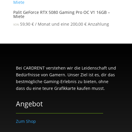
Palit GeForce RTX 5080 Gaming Pro OC V1 16GB –
Miete
59,90
€
/ Monat und eine
200,00
€
Anzahlung
VON:
Bei CARDRENT verstehen wir die Leidenschaft und
Bedürfnisse von Gamern. Unser Ziel ist es, dir das
bestmögliche Gaming-Erlebnis zu bieten, ohne
dass du eine teure Grafikkarte kaufen musst.
Angebot
Zum Shop