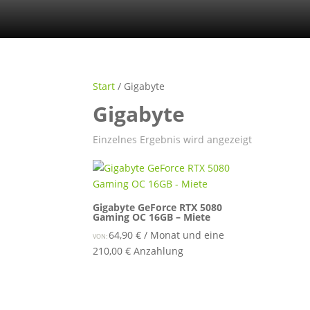
Start
/ Gigabyte
Gigabyte
Einzelnes Ergebnis wird angezeigt
Gigabyte GeForce RTX 5080
Gaming OC 16GB – Miete
64,90
€
/ Monat und eine
VON:
210,00
€
Anzahlung