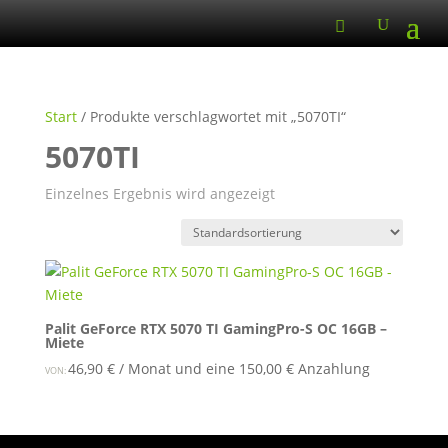
Start
/ Produkte verschlagwortet mit „5070TI“
5070TI
Einzelnes Ergebnis wird angezeigt
Palit GeForce RTX 5070 TI GamingPro-S OC 16GB –
Miete
46,90
€
/ Monat und eine
150,00
€
Anzahlung
VON: